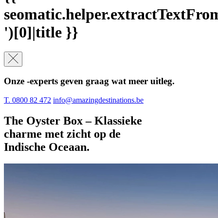
seomatic.helper.extractTextFromFi
')[0]|title }}
Onze -experts geven graag wat meer uitleg.
T. 0800 82 472
info@amazingdestinations.be
The Oyster Box – Klassieke
charme met zicht op de
Indische Oceaan.