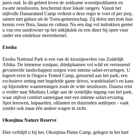
jaren oud. In dit gebied leven de zeldzame woestijnolifanten en
zwarte neushoorns, beschermd door lokale rangers. Vanuit het
stijlvolle Damaraland Camp verkent u deze regio te voet of per jeep,
samen met gidsen uit de Torra-gemeenschap. Zij delen met trots hun
kennis over flora, fauna en cultuur. Na een dag vol indrukken geniet
u van een sundowner op het uitkijkdek en een diner bij open vuur
onder een eindeloze sterrenhemel.
Etosha
Etosha National Park is een van de kroonjuwelen van Zuidelijk
Afrika. De immense zoutpan, drinkplaatsen vol wild en verrassend
gevarieerde landschappen zorgen voor intense safari-ervaringen. U
logeert eerst in Ongava Tented Camp, grenzend aan het park; een
exclusieve setting met begeleide game drives, wandelsafari’s en kans
op bijzondere waarnemingen zoals de witte neushoorn. Daarna reist
u verder naar Mushara Lodge aan de oostelijke ingang van het park,
waar stijlvol comfort samengaat met een intieme safari-ervaring.
Spot leeuwen, luipaarden, olifanten en duizenden antilopen - vaak
zonder ook maar één andere wagen in zicht.
Okonjima Nature Reserve
Hier verblijft u bij het, Okonjima Plains Camp, gelegen in het hart