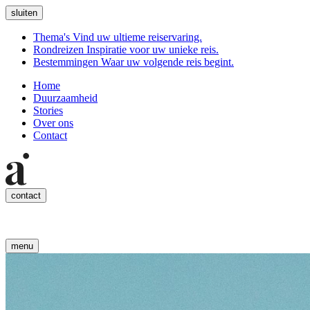
sluiten
Thema's
Vind uw ultieme reiservaring.
Rondreizen
Inspiratie voor uw unieke reis.
Bestemmingen
Waar uw volgende reis begint.
Home
Duurzaamheid
Stories
Over ons
Contact
contact
menu