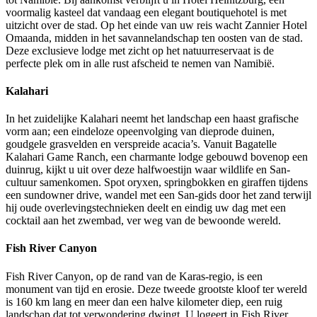
voormalig kasteel dat vandaag een elegant boutiquehotel is met
uitzicht over de stad. Op het einde van uw reis wacht Zannier Hotel
Omaanda, midden in het savannelandschap ten oosten van de stad.
Deze exclusieve lodge met zicht op het natuurreservaat is de
perfecte plek om in alle rust afscheid te nemen van Namibië.
Kalahari
In het zuidelijke Kalahari neemt het landschap een haast grafische
vorm aan; een eindeloze opeenvolging van dieprode duinen,
goudgele grasvelden en verspreide acacia’s. Vanuit Bagatelle
Kalahari Game Ranch, een charmante lodge gebouwd bovenop een
duinrug, kijkt u uit over deze halfwoestijn waar wildlife en San-
cultuur samenkomen. Spot oryxen, springbokken en giraffen tijdens
een sundowner drive, wandel met een San-gids door het zand terwijl
hij oude overlevingstechnieken deelt en eindig uw dag met een
cocktail aan het zwembad, ver weg van de bewoonde wereld.
Fish River Canyon
Fish River Canyon, op de rand van de Karas-regio, is een
monument van tijd en erosie. Deze tweede grootste kloof ter wereld
is 160 km lang en meer dan een halve kilometer diep, een ruig
landschap dat tot verwondering dwingt. U logeert in Fish River