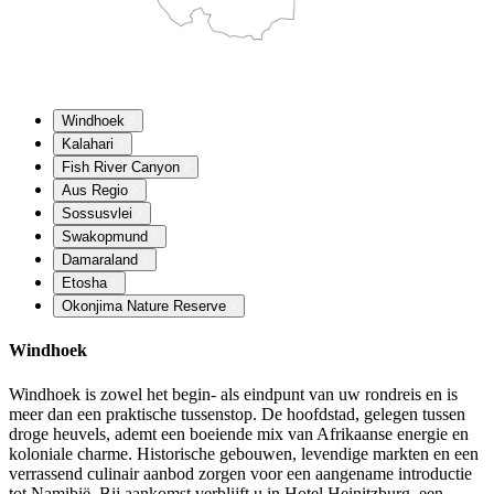
Windhoek
Kalahari
Fish River Canyon
Aus Regio
Sossusvlei
Swakopmund
Damaraland
Etosha
Okonjima Nature Reserve
Windhoek
Windhoek is zowel het begin- als eindpunt van uw rondreis en is
meer dan een praktische tussenstop. De hoofdstad, gelegen tussen
droge heuvels, ademt een boeiende mix van Afrikaanse energie en
koloniale charme. Historische gebouwen, levendige markten en een
verrassend culinair aanbod zorgen voor een aangename introductie
tot Namibië. Bij aankomst verblijft u in Hotel Heinitzburg, een