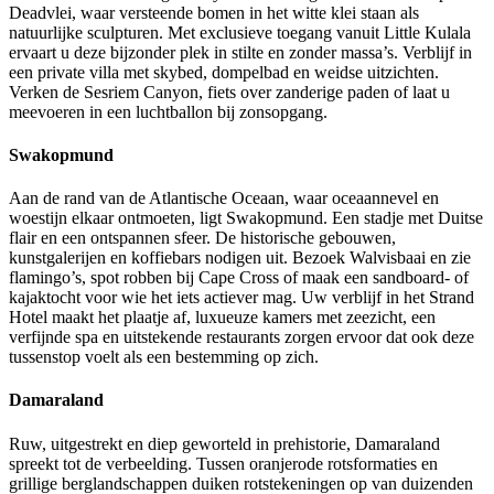
Deadvlei, waar versteende bomen in het witte klei staan als
natuurlijke sculpturen. Met exclusieve toegang vanuit Little Kulala
ervaart u deze bijzonder plek in stilte en zonder massa’s. Verblijf in
een private villa met skybed, dompelbad en weidse uitzichten.
Verken de Sesriem Canyon, fiets over zanderige paden of laat u
meevoeren in een luchtballon bij zonsopgang.
Swakopmund
Aan de rand van de Atlantische Oceaan, waar oceaannevel en
woestijn elkaar ontmoeten, ligt Swakopmund. Een stadje met Duitse
flair en een ontspannen sfeer. De historische gebouwen,
kunstgalerijen en koffiebars nodigen uit. Bezoek Walvisbaai en zie
flamingo’s, spot robben bij Cape Cross of maak een sandboard- of
kajaktocht voor wie het iets actiever mag. Uw verblijf in het Strand
Hotel maakt het plaatje af, luxueuze kamers met zeezicht, een
verfijnde spa en uitstekende restaurants zorgen ervoor dat ook deze
tussenstop voelt als een bestemming op zich.
Damaraland
Ruw, uitgestrekt en diep geworteld in prehistorie, Damaraland
spreekt tot de verbeelding. Tussen oranjerode rotsformaties en
grillige berglandschappen duiken rotstekeningen op van duizenden