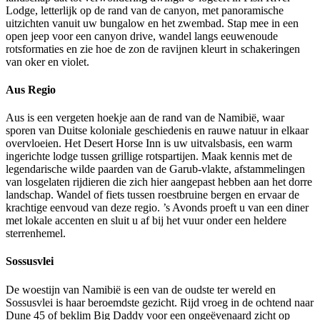
Lodge, letterlijk op de rand van de canyon, met panoramische
uitzichten vanuit uw bungalow en het zwembad. Stap mee in een
open jeep voor een canyon drive, wandel langs eeuwenoude
rotsformaties en zie hoe de zon de ravijnen kleurt in schakeringen
van oker en violet.
Aus Regio
Aus is een vergeten hoekje aan de rand van de Namibië, waar
sporen van Duitse koloniale geschiedenis en rauwe natuur in elkaar
overvloeien. Het Desert Horse Inn is uw uitvalsbasis, een warm
ingerichte lodge tussen grillige rotspartijen. Maak kennis met de
legendarische wilde paarden van de Garub-vlakte, afstammelingen
van losgelaten rijdieren die zich hier aangepast hebben aan het dorre
landschap. Wandel of fiets tussen roestbruine bergen en ervaar de
krachtige eenvoud van deze regio. ’s Avonds proeft u van een diner
met lokale accenten en sluit u af bij het vuur onder een heldere
sterrenhemel.
Sossusvlei
De woestijn van Namibië is een van de oudste ter wereld en
Sossusvlei is haar beroemdste gezicht. Rijd vroeg in de ochtend naar
Dune 45 of beklim Big Daddy voor een ongeëvenaard zicht op