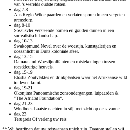
van ’s werelds oudste rotsen.
dag 7-8
Aus Regio
Wilde paarden en verlaten sporen in een vergeten
grensdorp.
dag 8-10
Sossusvlei
Versteende bomen en gouden duinen in een
surrealistisch landschap.
dag 10-13
Swakopmund
Nevel over de woestijn, kunstgalerijen en
oceaanlicht in Duits koloniale sfeer.
dag 13-15
Damaraland
Woestijnolifanten en rotstekeningen tussen
roestkleurige heuvels.
dag 15-19
Etosha
Zoutvlaktes en drinkplaatsen waar het Afrikaanse wild
tot leven komt.
dag 19-21
Okonjima
Panoramische zonsondergangen, luipaarden &
"The AfriCat Foundation".
dag 21-23
Windhoek
Laatste nachten in stijl met zicht op de savanne.
dag 23
Terugreis
Of verleng uw reis.
** Wij begrijpen dat uw reiswensen uniek zijn. Daarom stellen wij